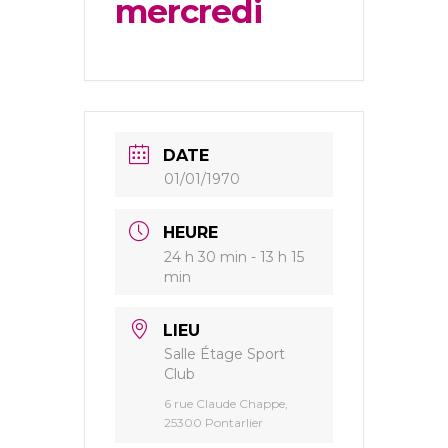
mercredi
DATE
01/01/1970
HEURE
24 h 30 min - 13 h 15
min
LIEU
Salle Étage Sport
Club
6 rue Claude Chappe,
25300 Pontarlier